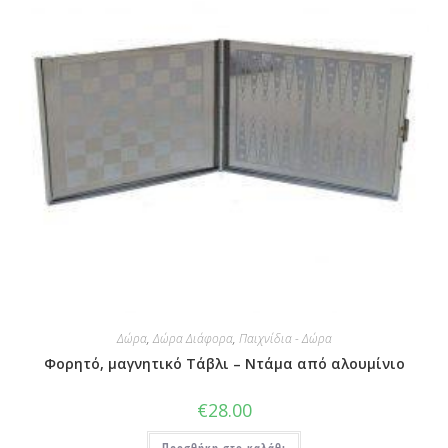
Δώρα
,
Δώρα Διάφορα
,
Παιχνίδια - Δώρα
Φορητό, μαγνητικό Τάβλι – Ντάμα από αλουμίνιο
€
28.00
Προσθήκη στο καλάθι