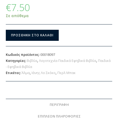
€
7.50
Σε απόθεμα
ΠΡΟΣΘΉΚΗ ΣΤΟ ΚΑΛΆΘΙ
Κωδικός προϊόντος:
00018097
Κατηγορίες:
Βιβλία
,
Λογοτεχνία Παιδικά Εφηβικά Βιβλία
,
Παιδικά
- Εφηβικά Βιβλία
Ετικέτες:
Άλμα
,
Ιάνης Λο Σκόκο
,
Περλ Μπακ
ΠΕΡΙΓΡΑΦΉ
ΕΠΙΠΛΈΟΝ ΠΛΗΡΟΦΟΡΊΕΣ