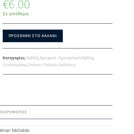
€
6.00
Σε απόθεμα
ΠΡΟΣΘΉΚΗ ΣΤΟ ΚΑΛΆΘΙ
Κατηγορίες:
Βιβλία
,
Βρεφικά - Προσχολικά Βιβλία
,
Ξενόγλωσσα
,
Σπάνιες Παλαιές Εκδόσεις
ΠΛΗΡΟΦΟΡΊΕΣ
ilman Michalski