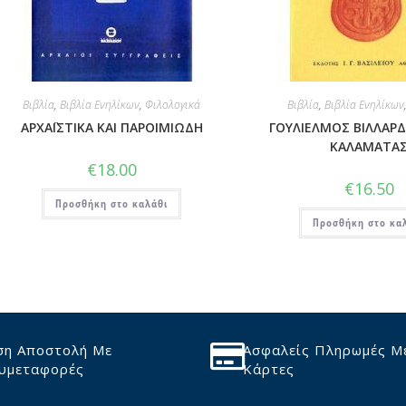
Βιβλία
,
Βιβλία Ενηλίκων
,
Φιλολογικά
Βιβλία
,
Βιβλία Ενηλίκων
ΑΡΧΑΪΣΤΙΚΑ ΚΑΙ ΠΑΡΟΙΜΙΩΔΗ
ΓΟΥΛΙΕΛΜΟΣ ΒΙΛΛΑΡ
ΚΑΛΑΜΑΤΑ
€
18.00
€
16.50
Προσθήκη στο καλάθι
Προσθήκη στο κα
ση Αποστολή Με
Ασφαλείς Πληρωμές Μ
υμεταφορές
Κάρτες