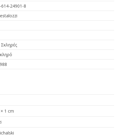
-614-24901-8
estalozzi
 Σκληρές
κληρό
988
 × 1 cm
i
chalski