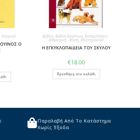
,
Ιστορικά
Βιβλία
,
Βιβλία Ενηλίκων
,
Ενασχολήσεις -
Μαγειρική - Φύση
,
Επιστημονικά
ΔΟΥΙΝΟΣ Ο
Η ΕΓΚΥΚΛΟΠΑΙΔΕΙΑ ΤΟΥ ΣΚΥΛΟΥ
Σ
€
18.00
Προσθήκη στο καλάθι
λάθι
ε
Παραλαβή Από Το Κατάστημα
Χωρίς Έξοδα