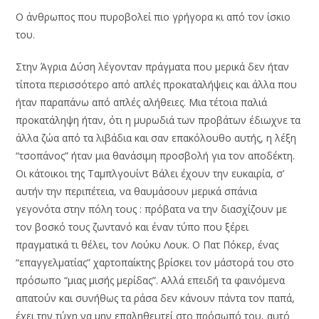
Ο άνθρωπος που πυροβολεί πιο γρήγορα κι από τον ίσκιο
του.
Στην Άγρια Δύση λέγονταν πράγματα που μερικά δεν ήταν
τίποτα περισσότερο από απλές προκαταλήψεις και άλλα που
ήταν παραπάνω από απλές αλήθειες. Μια τέτοια παλιά
προκατάληψη ήταν, ότι η μυρωδιά των προβάτων έδιωχνε τα
άλλα ζώα από τα λιβάδια και σαν επακόλουθο αυτής, η λέξη
“τσοπάνος” ήταν μια θανάσιμη προσβολή για τον αποδέκτη.
Οι κάτοικοι της Ταμπλγουίντ Βάλει έχουν την ευκαιρία, σ’
αυτήν την περιπέτεια, να θαυμάσουν μερικά σπάνια
γεγονότα στην πόλη τους : πρόβατα να την διασχίζουν με
τον βοσκό τους ζωντανό και έναν τύπο που ξέρει
πραγματικά τι θέλει, τον Λούκυ Λουκ. Ο Πατ Πόκερ, ένας
“επαγγελματίας” χαρτοπαίκτης βρίσκει τον μάστορά του στο
πρόσωπο “μιας μισής μερίδας”. Αλλά επειδή τα φαινόμενα
απατούν και συνήθως τα ράσα δεν κάνουν πάντα τον παπά,
έχει την τύχη να μην επαληθευτεί στο πρόσωπό του, αυτό