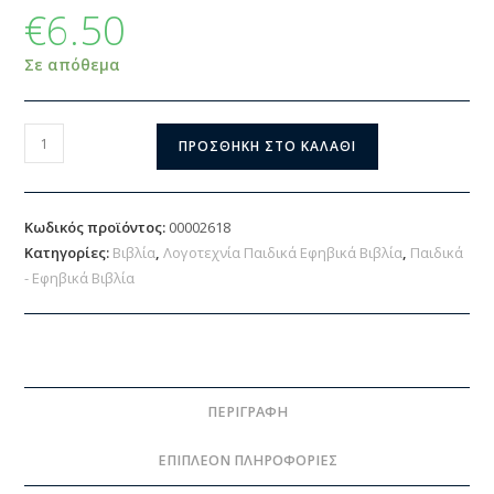
€
6.50
Σε απόθεμα
ΠΡΟΣΘΉΚΗ ΣΤΟ ΚΑΛΆΘΙ
Κωδικός προϊόντος:
00002618
Κατηγορίες:
Βιβλία
,
Λογοτεχνία Παιδικά Εφηβικά Βιβλία
,
Παιδικά
- Εφηβικά Βιβλία
ΠΕΡΙΓΡΑΦΉ
ΕΠΙΠΛΈΟΝ ΠΛΗΡΟΦΟΡΊΕΣ