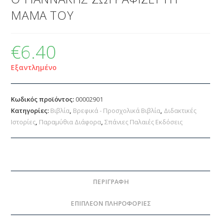
ΜΑΜΑ ΤΟΥ
€
6.40
Εξαντλημένο
Κωδικός προϊόντος:
00002901
Κατηγορίες:
Βιβλία
,
Βρεφικά - Προσχολικά Βιβλία
,
Διδακτικές
Ιστορίες
,
Παραμύθια Διάφορα
,
Σπάνιες Παλαιές Εκδόσεις
ΠΕΡΙΓΡΑΦΉ
ΕΠΙΠΛΈΟΝ ΠΛΗΡΟΦΟΡΊΕΣ