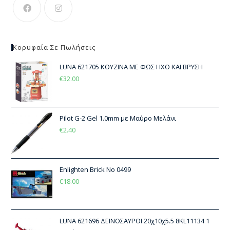
Κορυφαία Σε Πωλήσεις
LUNA 621705 ΚΟΥΖΙΝΑ ΜΕ ΦΩΣ ΗΧΟ ΚΑΙ ΒΡΥΣΗ
€
32.00
Pilot G-2 Gel 1.0mm με Μαύρο Μελάνι
€
2.40
Enlighten Brick No 0499
€
18.00
LUNA 621696 ΔΕΙΝΟΣΑΥΡΟΙ 20χ10χ5.5 8KL11134 1