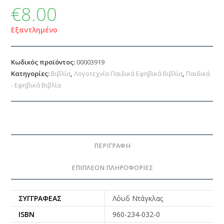
€
8.00
Εξαντλημένο
Κωδικός προϊόντος:
00003919
Κατηγορίες:
Βιβλία
,
Λογοτεχνία Παιδικά Εφηβικά Βιβλία
,
Παιδικά
- Εφηβικά Βιβλία
ΠΕΡΙΓΡΑΦΉ
ΕΠΙΠΛΈΟΝ ΠΛΗΡΟΦΟΡΊΕΣ
ΣΥΓΓΡΑΦΈΑΣ
Λόυδ Ντάγκλας
ISBN
960-234-032-0