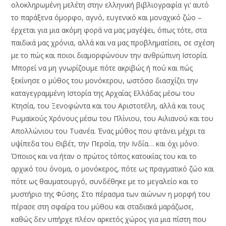
ολοκληρωμένη μελέτη στην ελληνική βιβλιογραφία γι’ αυτό
το παράξενα όμορφο, αγνό, ευγενικό και μοναχικό ζώο –
έρχεται για μια ακόμη φορά να μας μαγέψει, όπως τότε, στα
παιδικά μας χρόνια, αλλά και να μας προβληματίσει, σε σχέση
με το πώς και ποιοι διαμορφώνουν την ανθρώπινη Ιστορία.
Μπορεί να μη γνωρίζουμε πότε ακριβώς ή πού και πώς
ξεκίνησε ο μύθος του μονόκερου, ωστόσο διασχίζει την
καταγεγραμμένη Ιστορία της Αρχαίας Ελλάδας μέσω του
Κτησία, του Ξενοφώντα και του Αριστοτέλη, αλλά και τους
Ρωμαϊκούς Χρόνους μέσω του Πλίνιου, του Αιλιανού και του
Απολλώνιου του Τυανέα. Ένας μύθος που φτάνει μέχρι τα
υψίπεδα του Θιβέτ, την Περσία, την Ινδία… και όχι μόνο.
Όποιος και να ήταν ο πρώτος τόπος κατοικίας του και το
αρχικό του όνομα, ο μονόκερος, πότε ως πραγματικό ζώο και
πότε ως θαυματουργό, συνδέθηκε με το μεγαλείο και το
μυστήριο της Φύσης. Στο πέρασμα των αιώνων η μορφή του
πέρασε στη σφαίρα του μύθου και σταδιακά μαράζωσε,
καθώς δεν υπήρχε πλέον αρκετός χώρος για μια πίστη που