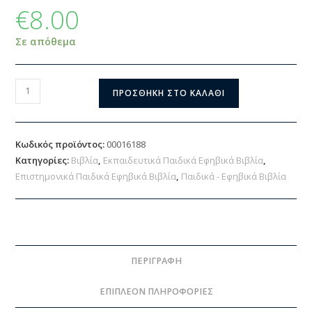
€
8.00
Σε απόθεμα
ΠΡΟΣΘΉΚΗ ΣΤΟ ΚΑΛΆΘΙ
Κωδικός προϊόντος:
00016188
Κατηγορίες:
Βιβλία
,
Εκπαιδευτικά Παιδικά Εφηβικά Βιβλία
,
Επιστημονικά Παιδικά Εφηβικά Βιβλία
,
Παιδικά - Εφηβικά Βιβλία
ΠΕΡΙΓΡΑΦΉ
ΕΠΙΠΛΈΟΝ ΠΛΗΡΟΦΟΡΊΕΣ