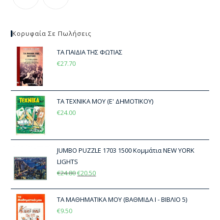
Κορυφαία Σε Πωλήσεις
ΤΑ ΠΑΙΔΙΑ ΤΗΣ ΦΩΤΙΑΣ
€
27.70
ΤΑ ΤΕΧΝΙΚΑ ΜΟΥ (Ε' ΔΗΜΟΤΙΚΟΥ)
€
24.00
JUMBO PUZZLE 1703 1500 Κομμάτια NEW YORK
LIGHTS
€
24.80
€
20.50
ΤΑ ΜΑΘΗΜΑΤΙΚΑ ΜΟΥ (ΒΑΘΜΙΔΑ Ι - ΒΙΒΛΙΟ 5)
€
9.50