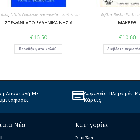
ιβλία
,
Βιβλία Ενηλίκων
,
Λαογραφία - Μυθολογία
Βιβλία
,
Βιβλία Ενηλίκω
ΣΤΕΦΑΝΙ ΑΠΟ ΕΛΛΗΝΙΚΑ ΝΗΣΙΑ
ΜΑΚΒΕΘ
€
16.50
€
10.60
Προσθήκη στο καλάθι
Διαβάστε περισσό
ση Αποστολή Με
Ασφαλείς Πληρωμές Μ
υμεταφορές
Κάρτες
ταία Νέα
Κατηγορίες
Ι
Βιβλία