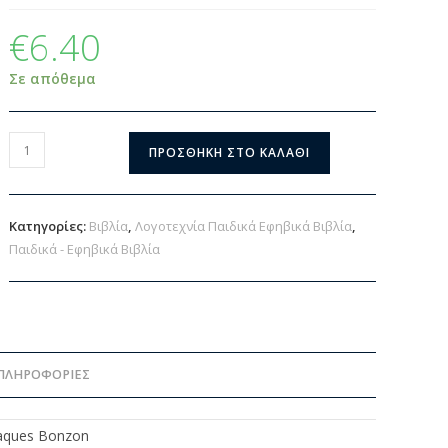
€
6.40
Σε απόθεμα
ΠΡΟΣΘΉΚΗ ΣΤΟ ΚΑΛΆΘΙ
Κατηγορίες:
Βιβλία
,
Λογοτεχνία Παιδικά Εφηβικά Βιβλία
,
Παιδικά - Εφηβικά Βιβλία
ΠΛΗΡΟΦΟΡΊΕΣ
Jaques Bonzon