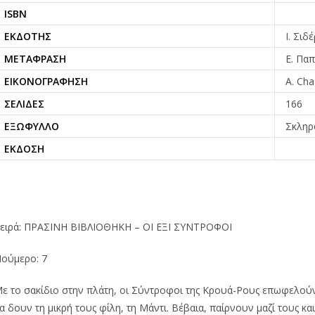
ISBN
ΕΚΔΌΤΗΣ
Ι. Σιδ
ΜΕΤΆΦΡΑΣΗ
Ε. Παπ
ΕΙΚΟΝΟΓΡΆΦΗΣΗ
A. Cha
ΣΕΛΊΔΕΣ
166
ΕΞΏΦΥΛΛΟ
Σκληρ
ΈΚΔΟΣΗ
ειρά: ΠΡΑΣΙΝΗ ΒΙΒΛΙΟΘΗΚΗ – ΟΙ ΕΞΙ ΣΥΝΤΡΟΦΟΙ
ούμερο: 7
ε το σακίδιο στην πλάτη, οι Σύντροφοι της Κρουά-Ρους επωφελούντ
α δουν τη μικρή τους φίλη, τη Μάντι. Βέβαια, παίρνουν μαζί τους και