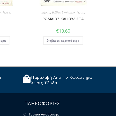
ν
,
Τέχνες
Βιβλία
,
Βιβλία Ενηλίκων
,
Τέχνες
ΡΩΜΑΙΟΣ ΚΑΙ ΙΟΥΛΙΕΤΑ
€
10.60
τερα
Διαβάστε περισσότερα
ε
Παραλαβή Από Το Κατάστημα
Χωρίς Έξοδα
ΠΛΗΡΟΦΟΡΙΕΣ
Τρόποι Αποστολής