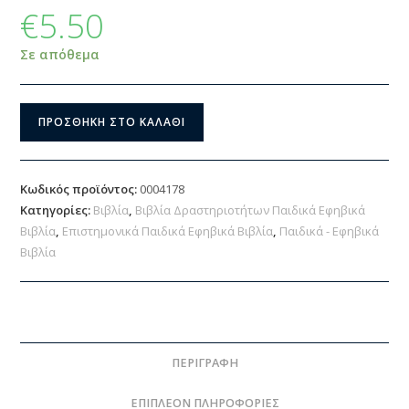
€
5.50
Σε απόθεμα
ΠΡΟΣΘΉΚΗ ΣΤΟ ΚΑΛΆΘΙ
Κωδικός προϊόντος:
0004178
Κατηγορίες:
Βιβλία
,
Βιβλία Δραστηριοτήτων Παιδικά Εφηβικά
Βιβλία
,
Επιστημονικά Παιδικά Εφηβικά Βιβλία
,
Παιδικά - Εφηβικά
Βιβλία
ΠΕΡΙΓΡΑΦΉ
ΕΠΙΠΛΈΟΝ ΠΛΗΡΟΦΟΡΊΕΣ