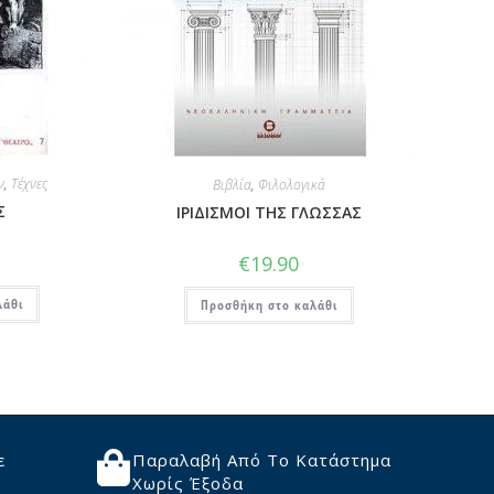
ν
,
Τέχνες
Βιβλία
,
Φιλολογικά
Σ
ΙΡΙΔΙΣΜΟΙ ΤΗΣ ΓΛΩΣΣΑΣ
€
19.90
λάθι
Προσθήκη στο καλάθι
ε
Παραλαβή Από Το Κατάστημα
Χωρίς Έξοδα