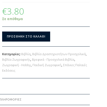
€
3.80
Σε απόθεμα
ΠΡΟΣΘΉΚΗ ΣΤΟ ΚΑΛΆΘΙ
Κατηγορίες:
Βιβλία
,
Βιβλία Δραστηριοτήτων Προσχολικά
,
Βιβλία Ζωγραφικής
,
Βρεφικά - Προσχολικά Βιβλία
,
Ζωγραφική - Hobby
,
Παιδική Ζωγραφική
,
Σπάνιες Παλαιές
Εκδόσεις
ΠΛΗΡΟΦΟΡΊΕΣ