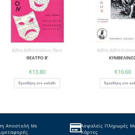
Βιβλία
,
Βιβλία Ενηλίκων
,
Τέχνες
Βιβλία
,
Βιβλία Ενηλίκω
ΘΕΑΤΡΟ Β’
ΚΥΜΒΕΛΙΝΟ
€
13.80
€
10.60
Προσθήκη στο καλάθι
Προσθήκη στο κα
ση Αποστολή Με
Ασφαλείς Πληρωμές Μ
υμεταφορές
Κάρτες