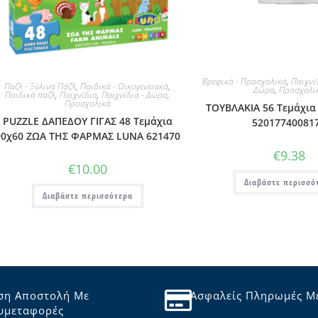
Βρεφικά - Προσχολικά
,
Παιχνί
Παζλ - Ξύλινα Πάζλ
,
Παιδικά - Οικογενειακά
,
Δώρα
,
Προσχολι
Παιδικά παζλ
,
Παιχνίδια
,
Παιχνίδια - Δώρα
,
Προσχολικά
ΤΟΥΒΛΑΚΙΑ 56 Τεμάχια
PUZZLE ΔΑΠΕΔΟΥ ΓΙΓΑΣ 48 Τεμάχια
52017740081
90χ60 ΖΩΑ ΤΗΣ ΦΑΡΜΑΣ LUNA 621470
€
9.38
€
10.00
Διαβάστε περισσό
Διαβάστε περισσότερα
ση Αποστολή Με
Ασφαλείς Πληρωμές Μ
υμεταφορές