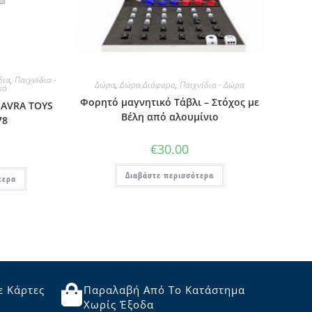
δια
,
Παιχνίδια -
Δώρα
,
Δώρα Διάφορα
,
Παιχνίδια - Δώρα
κά
Φορητό μαγνητικό Τάβλι – Στόχος με
 AVRA TOYS
Βέλη από αλουμίνιο
78
€
30.00
Διαβάστε περισσότερα
τερα
ε Κάρτες
Παραλαβή Από Το Κατάστημα
Χωρίς Έξοδα