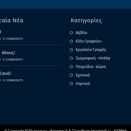
ταία Νέα
Κατηγορίες
Ι
Βιβλία
/
0 COMMENTS
Είδη Γραφείου
Εργαλεία Γραφής
 όλους!
Ζωγραφική - Hobby
/
0 COMMENTS
Παιχνίδια - Δώρα
 Ξανά!
Σχολικά
/
0 COMMENTS
Χαρτικά
© Copyright Βιβλιόκοσμος -
Κατασκευή & Προώθηση Ιστοσελίδων - AiOWeb