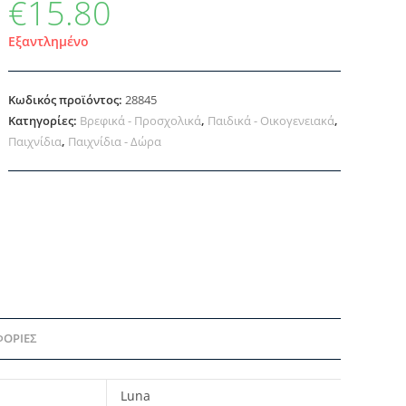
€
15.80
Εξαντλημένο
Κωδικός προϊόντος:
28845
Κατηγορίες:
Βρεφικά - Προσχολικά
,
Παιδικά - Οικογενειακά
,
Παιχνίδια
,
Παιχνίδια - Δώρα
ΦΟΡΊΕΣ
Luna