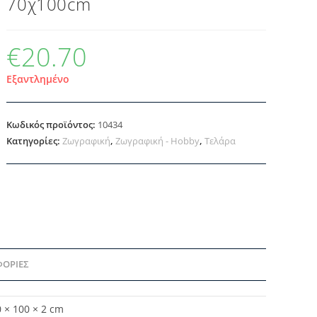
70χ100cm
€
20.70
Εξαντλημένο
Κωδικός προϊόντος:
10434
Κατηγορίες:
Ζωγραφική
,
Ζωγραφική - Hobby
,
Τελάρα
ΦΟΡΊΕΣ
 × 100 × 2 cm