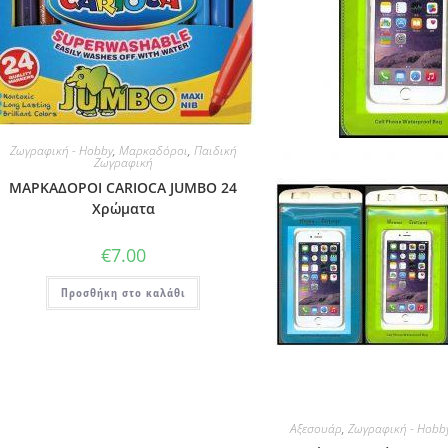
Ζωγραφική - Hobby
,
Μαρκαδόροι
,
Παιδική
Ζωγραφική
ΜΑΡΚΑΔΟΡΟI CARIOCA JUMBO 24
Χρώματα
€
7.00
Προσθήκη στο καλάθι
Αξεσουάρ
,
Ζωγραφική - Hobb