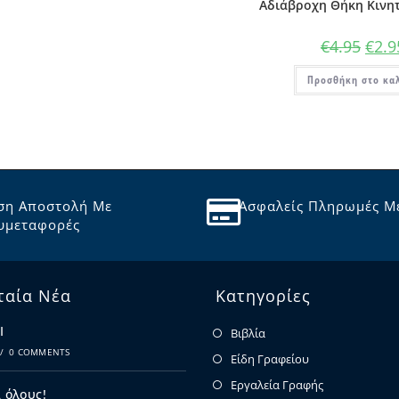
Αδιάβροχη Θήκη Κινητ
€
4.95
€
2.9
Προσθήκη στο κα
ση Αποστολή Με
Ασφαλείς Πληρωμές Μ
υμεταφορές
ταία Νέα
Κατηγορίες
Ι
Βιβλία
/
0 COMMENTS
Είδη Γραφείου
Εργαλεία Γραφής
 όλους!