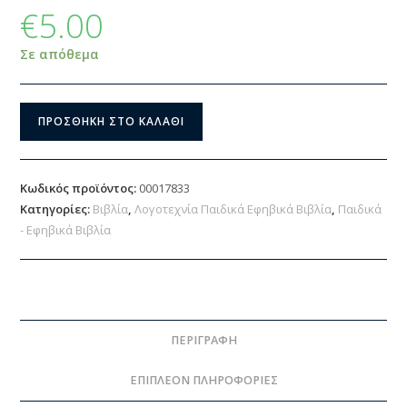
€
5.00
Σε απόθεμα
ΠΡΟΣΘΉΚΗ ΣΤΟ ΚΑΛΆΘΙ
Κωδικός προϊόντος:
00017833
Κατηγορίες:
Βιβλία
,
Λογοτεχνία Παιδικά Εφηβικά Βιβλία
,
Παιδικά
- Εφηβικά Βιβλία
ΠΕΡΙΓΡΑΦΉ
ΕΠΙΠΛΈΟΝ ΠΛΗΡΟΦΟΡΊΕΣ