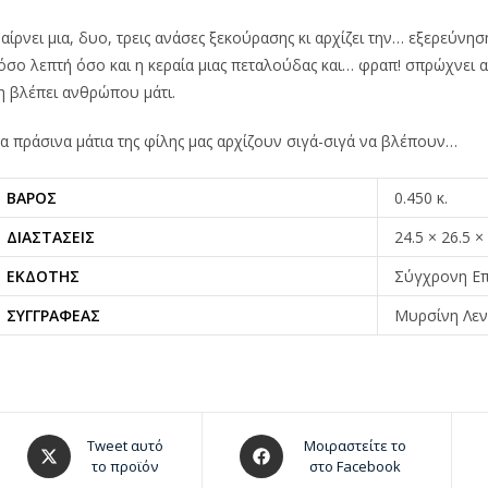
αίρνει μια, δυο, τρεις ανάσες ξεκούρασης κι αρχίζει την… εξερεύνη
όσο λεπτή όσο και η κεραία μιας πεταλούδας και… φραπ! σπρώχνει α
η βλέπει ανθρώπου μάτι.
α πράσινα μάτια της φίλης μας αρχίζουν σιγά-σιγά να βλέπουν…
ΒΆΡΟΣ
0.450 κ.
ΔΙΑΣΤΆΣΕΙΣ
24.5 × 26.5 ×
ΕΚΔΌΤΗΣ
Σύγχρονη Ε
ΣΥΓΓΡΑΦΈΑΣ
Μυρσίνη Λεν
Tweet αυτό
Μοιραστείτε το
το προϊόν
στο Facebook