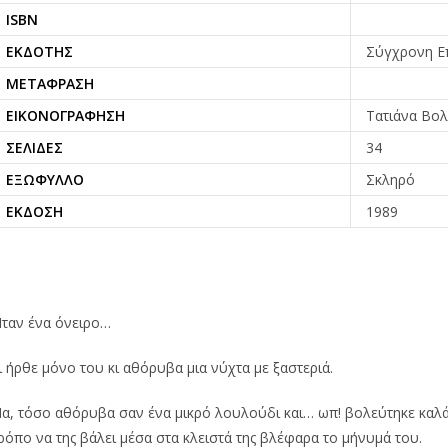
ISBN
ΕΚΔΌΤΗΣ
Σύγχρονη Ε
ΜΕΤΆΦΡΑΣΗ
ΕΙΚΟΝΟΓΡΆΦΗΣΗ
Τατιάνα Βο
ΣΕΛΊΔΕΣ
34
ΕΞΏΦΥΛΛΟ
Σκληρό
ΈΚΔΟΣΗ
1989
ταν ένα όνειρο…
ι ήρθε μόνο του κι αθόρυβα μια νύχτα με ξαστεριά.
α, τόσο αθόρυβα σαν ένα μικρό λουλούδι και… ωπ! βολεύτηκε καλά 
ρόπο να της βάλει μέσα στα κλειστά της βλέφαρα το μήνυμά του.