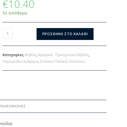
€
10.40
Σε απόθεμα
ΠΡΟΣΘΉΚΗ ΣΤΟ ΚΑΛΆΘΙ
Κατηγορίες:
Βιβλία
,
Βρεφικά - Προσχολικά Βιβλία
,
Παραμύθια Διάφορα
,
Σπάνιες Παλαιές Εκδόσεις
ΠΛΗΡΟΦΟΡΊΕΣ
νούδια