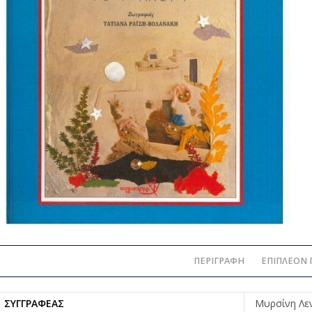
ΠΕΡΙΓΡΑΦΉ
ΕΠΙΠΛΈΟΝ 
ΣΥΓΓΡΑΦΈΑΣ
Μυρσίνη Λε