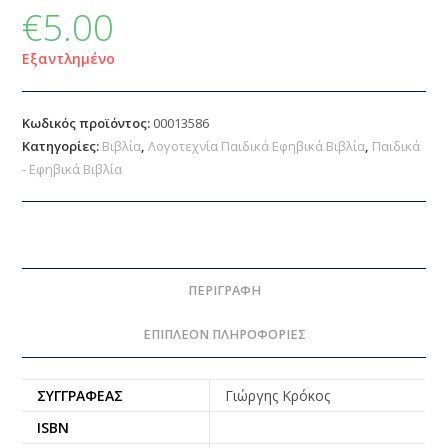
€
5.00
Εξαντλημένο
Κωδικός προϊόντος:
00013586
Κατηγορίες:
Βιβλία
,
Λογοτεχνία Παιδικά Εφηβικά Βιβλία
,
Παιδικά
- Εφηβικά Βιβλία
ΠΕΡΙΓΡΑΦΉ
ΕΠΙΠΛΈΟΝ ΠΛΗΡΟΦΟΡΊΕΣ
ΣΥΓΓΡΑΦΈΑΣ
Γιώργης Κρόκος
ISBN