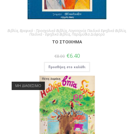
Βιβλία
,
Βρεφικά - Προσχολικά Βιβλία
,
Λογοτεχνία Παιδικά Εφηβικά Βιβλία
,
Παιδικά - Εφηβικά Βιβλία
,
Παραμύθια Διάφορα
ΤΟ ΣΤΟΙΧΗΜΑ
€
6.40
€
8.00
Προσθήκη στο καλάθι
ΜΗ ΔΙΑΘΕΣΙΜΟ