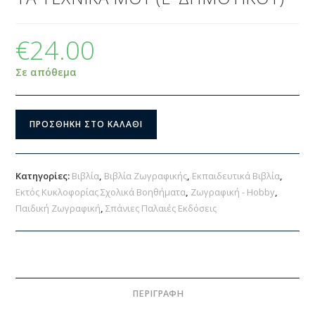
€
24.00
Σε απόθεμα
ΠΡΟΣΘΉΚΗ ΣΤΟ ΚΑΛΆΘΙ
Κατηγορίες:
Βιβλία
,
Βιβλία Ζωγραφικής
,
Εκπαιδευτικά Βιβλία
,
Εκτός Κυκλοφορίας Σχολικά Βοηθήματα
,
Ζωγραφική - Hobby
,
Παιδική Ζωγραφική
,
Σπάνιες Παλαιές Εκδόσεις
ΠΕΡΙΓΡΑΦΉ