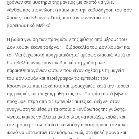
χρόνων στα μυστήρια της μαγείας (με σκοπό να γίνει
«άνθρωπος της γνώσης») κάτω από την καθοδήγηση του Δον
Χουάν, του Ινδιάνου Γιακί, που τον συναντάει στο
βορειοδυτικό Μεξικό.
Η βαθιά γνώση των πραγμάτων της φύσης από μέρους του
Δον Χουάν έκανε τα έργα “Η διδασκαλία του Δον Χουάν” και
το “Μια ξεχωριστή πραγματικότητα” αμέσως κλασικά. Αυτά τα
δύο βιβλία αναφέρονταν βασικά στη χρήση των
παραισθησιογόνων φυτών που είχαν σχέση με τη μαγεία
του Δον Χουάν και περιέγραφαν τις εμπειρίες του
Καστανέντα, καυτές κάποτε και τρομαχτικές, κατά την πορεία
της μακριάς και τραχιάς μαθητείας του. Το τρίτο αυτό βιβλίο
προχωρεί πέρα από τις εμπειρίες αυτές και δείχνει στον
αναγνώστη τα μέσα με τα οποία ο «άνθρωπος της γνώσης»
γίνεται ικανός να βλέπει αντί απλώς να κοιτάζει, καθώς και
τον τρόπο με τον οποίο η καινούργια αυτή όραση τον κάνει
ικανό να «σταματάει τον κόσμο». Εδώ, στα ψηλά βουνά και