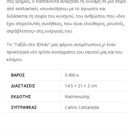
στις ερημιές, ο Καστανέντα αναζητάει τη δύναμη σε μια σειρά
από εκπληκτικές «συναντήσεις» με το άγνωστο και
διδάσκεται τη σοφία του κυνηγού, του ανθρώπου που «δεν
έχει στερεότυπες συνήθειες, που είναι ελεύθερος, ρευστός,
απρόβλεπτος» στις ενέργειές του.
Το “Ταξίδι στο Ιξτλάν” μας φέρνει αντιμέτωπους μ’ έναν
προκλητικά νέο τρόπο κοιτάγματος του εαυτού μας και του
κόσμου.
ΒΆΡΟΣ
0.400 κ.
ΔΙΑΣΤΆΣΕΙΣ
14.5 × 21 × 2 cm
ΕΚΔΌΤΗΣ
Καστανιώτης
ΣΥΓΓΡΑΦΈΑΣ
Carlos Castaneda