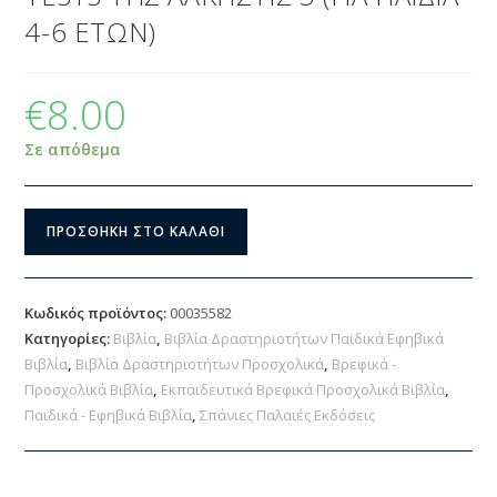
4-6 ΕΤΩΝ)
€
8.00
Σε απόθεμα
ΠΡΟΣΘΉΚΗ ΣΤΟ ΚΑΛΆΘΙ
Κωδικός προϊόντος:
00035582
Κατηγορίες:
Βιβλία
,
Βιβλία Δραστηριοτήτων Παιδικά Εφηβικά
Βιβλία
,
Βιβλία Δραστηριοτήτων Προσχολικά
,
Βρεφικά -
Προσχολικά Βιβλία
,
Εκπαιδευτικά Βρεφικά Προσχολικά Βιβλία
,
Παιδικά - Εφηβικά Βιβλία
,
Σπάνιες Παλαιές Εκδόσεις