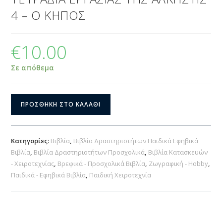
4 – Ο ΚΗΠΟΣ
€
10.00
Σε απόθεμα
ΠΡΟΣΘΉΚΗ ΣΤΟ ΚΑΛΆΘΙ
Κατηγορίες:
Βιβλία
,
Βιβλία Δραστηριοτήτων Παιδικά Εφηβικά
Βιβλία
,
Βιβλία Δραστηριοτήτων Προσχολικά
,
Βιβλία Κατασκευών
- Χειροτεχνίας
,
Βρεφικά - Προσχολικά Βιβλία
,
Ζωγραφική - Hobby
,
Παιδικά - Εφηβικά Βιβλία
,
Παιδική Χειροτεχνία