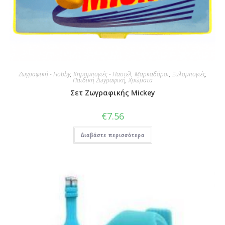
Ζωγραφική - Hobby
,
Κηρομπογιές - Παστέλ
,
Μαρκαδόροι
,
Ξυλομπογιές
,
Παιδική Ζωγραφική
,
Χρώματα
Σετ Ζωγραφικής Mickey
€
7.56
Διαβάστε περισσότερα