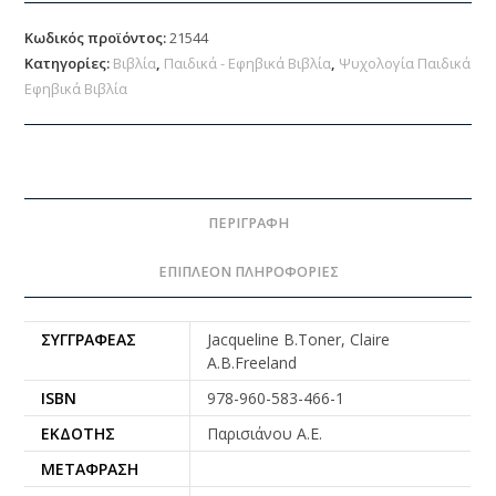
Κωδικός προϊόντος:
21544
Κατηγορίες:
Βιβλία
,
Παιδικά - Εφηβικά Βιβλία
,
Ψυχολογία Παιδικά
Εφηβικά Βιβλία
ΠΕΡΙΓΡΑΦΉ
ΕΠΙΠΛΈΟΝ ΠΛΗΡΟΦΟΡΊΕΣ
ΣΥΓΓΡΑΦΈΑΣ
Jacqueline B.Toner, Claire
A.B.Freeland
ISBN
978-960-583-466-1
ΕΚΔΌΤΗΣ
Παρισιάνου Α.Ε.
ΜΕΤΆΦΡΑΣΗ