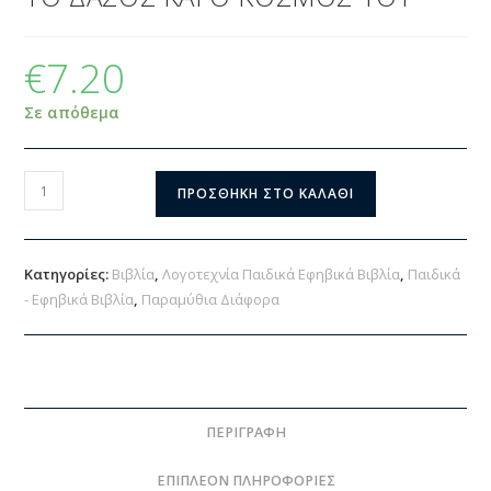
€
7.20
Σε απόθεμα
ΠΡΟΣΘΉΚΗ ΣΤΟ ΚΑΛΆΘΙ
Κατηγορίες:
Βιβλία
,
Λογοτεχνία Παιδικά Εφηβικά Βιβλία
,
Παιδικά
- Εφηβικά Βιβλία
,
Παραμύθια Διάφορα
ΠΕΡΙΓΡΑΦΉ
ΕΠΙΠΛΈΟΝ ΠΛΗΡΟΦΟΡΊΕΣ