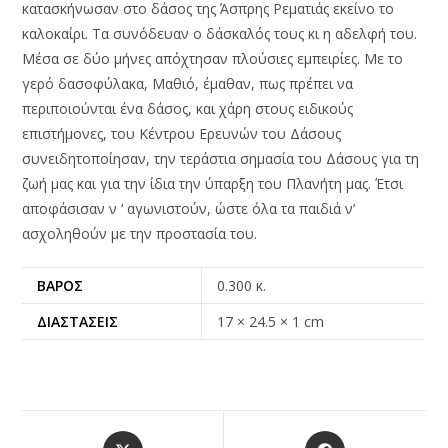
κατασκήνωσαν στο δάσος της Άσπρης Ρεματιάς εκείνο το
καλοκαίρι. Τα συνόδευαν ο δάσκαλός τους κι η αδελφή του.
Μέσα σε δύο μήνες απόχτησαν πλούσιες εμπειρίες. Με το
γερό δασοφύλακα, Μαθιό, έμαθαν, πως πρέπει να
περιποιούνται ένα δάσος, και χάρη στους ειδικούς
επιστήμονες, του Κέντρου Ερευνών του Δάσους
συνειδητοποίησαν, την τεράστια σημασία του Δάσους για τη
ζωή μας και για την ίδια την ύπαρξη του Πλανήτη μας. Έτσι
αποφάσισαν ν ‘ αγωνιστούν, ώστε όλα τα παιδιά ν’
ασχοληθούν με την προστασία του.
ΒΆΡΟΣ
0.300 κ.
ΔΙΑΣΤΆΣΕΙΣ
17 × 24.5 × 1 cm