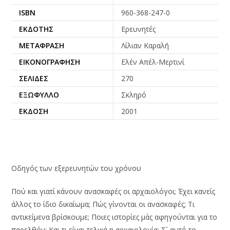
ISBN
960-368-247-0
ΕΚΔΌΤΗΣ
Ερευνητές
ΜΕΤΆΦΡΑΣΗ
Λίλιαν Καραλή
ΕΙΚΟΝΟΓΡΆΦΗΣΗ
Ελέν Απέλ-Μερτινί
ΣΕΛΊΔΕΣ
270
ΕΞΏΦΥΛΛΟ
Σκληρό
ΈΚΔΟΣΗ
2001
Οδηγός των εξερευνητών του χρόνου
Πού και γιατί κάνουν ανασκαφές οι αρχαιολόγοι; Έχει κανείς
άλλος το ίδιο δικαίωμα; Πώς γίνονται οι ανασκαφές; Τι
αντικείμενα βρίσκουμε; Ποιες ιστορίες μάς αφηγούνται για το
παρελθόν; Και τι είναι τελικά η αρχαιολογία; Σ` αυτό το