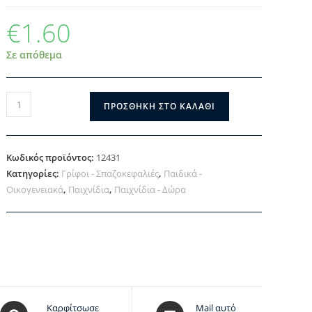
€
1.60
Σε απόθεμα
ΠΡΟΣΘΉΚΗ ΣΤΟ ΚΑΛΆΘΙ
Κωδικός προϊόντος:
12431
Κατηγορίες:
Γρίφοι - Σπαζοκεφαλιές
,
Παιδικά -
Οικογενειακά
,
Παιχνίδια
,
Παιχνίδια - Δώρα
Καρφίτσωσε
Mail αυτό