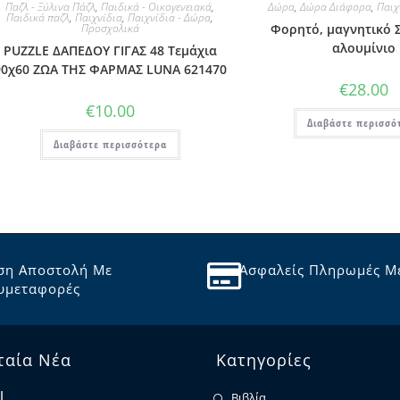
Παζλ - Ξύλινα Πάζλ
,
Παιδικά - Οικογενειακά
,
Δώρα
,
Δώρα Διάφορα
,
Παιχ
Παιδικά παζλ
,
Παιχνίδια
,
Παιχνίδια - Δώρα
,
Προσχολικά
Φορητό, μαγνητικό 
αλουμίνιο
PUZZLE ΔΑΠΕΔΟΥ ΓΙΓΑΣ 48 Τεμάχια
90χ60 ΖΩΑ ΤΗΣ ΦΑΡΜΑΣ LUNA 621470
€
28.00
€
10.00
Διαβάστε περισσό
Διαβάστε περισσότερα
ση Αποστολή Με
Ασφαλείς Πληρωμές Μ
υμεταφορές
ταία Νέα
Κατηγορίες
Ι
Βιβλία