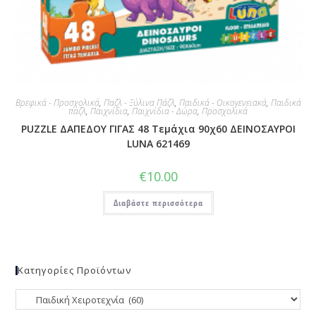
Βρεφικά - Προσχολικά
,
Παζλ - Ξύλινα Πάζλ
,
Παιδικά - Οικογενειακά
,
Παιδικά
παζλ
,
Παιχνίδια
,
Παιχνίδια - Δώρα
,
Προσχολικά
PUZZLE ΔΑΠΕΔΟΥ ΓΙΓΑΣ 48 Τεμάχια 90χ60 ΔΕΙΝΟΣΑΥΡΟΙ
LUNA 621469
€
10.00
Διαβάστε περισσότερα
Κατηγορίες Προϊόντων