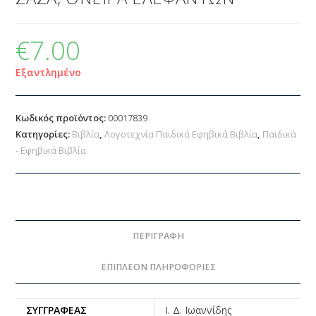
€
7.00
Εξαντλημένο
Κωδικός προϊόντος:
00017839
Κατηγορίες:
Βιβλία
,
Λογοτεχνία Παιδικά Εφηβικά Βιβλία
,
Παιδικά
- Εφηβικά Βιβλία
ΠΕΡΙΓΡΑΦΉ
ΕΠΙΠΛΈΟΝ ΠΛΗΡΟΦΟΡΊΕΣ
ΣΥΓΓΡΑΦΈΑΣ
Ι. Δ. Ιωαννίδης