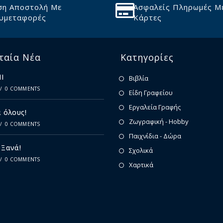
ση Αποστολή Με
Ασφαλείς Πληρωμές Μ
υμεταφορές
Κάρτες
ταία Νέα
Κατηγορίες
Ι
Βιβλία
/
0 COMMENTS
Είδη Γραφείου
Εργαλεία Γραφής
 όλους!
Ζωγραφική - Hobby
/
0 COMMENTS
Παιχνίδια - Δώρα
 Ξανά!
Σχολικά
/
0 COMMENTS
Χαρτικά