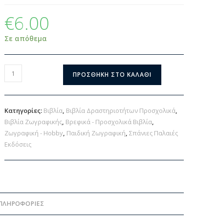
€
6.00
Σε απόθεμα
ΠΡΟΣΘΉΚΗ ΣΤΟ ΚΑΛΆΘΙ
Κατηγορίες:
Βιβλία
,
Βιβλία Δραστηριοτήτων Προσχολικά
,
Βιβλία Ζωγραφικής
,
Βρεφικά - Προσχολικά Βιβλία
,
Ζωγραφική - Hobby
,
Παιδική Ζωγραφική
,
Σπάνιες Παλαιές
Εκδόσεις
ΠΛΗΡΟΦΟΡΊΕΣ