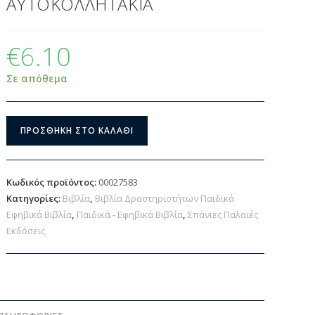
ΑΥΤΟΚΟΛΛΗΤΑΚΙΑ
€
6.10
Σε απόθεμα
ΠΡΟΣΘΉΚΗ ΣΤΟ ΚΑΛΆΘΙ
Κωδικός προϊόντος:
00027583
Κατηγορίες:
Βιβλία
,
Βιβλία Δραστηριοτήτων Παιδικά
Εφηβικά Βιβλία
,
Παιδικά - Εφηβικά Βιβλία
,
Σπάνιες Παλαιές
Εκδόσεις