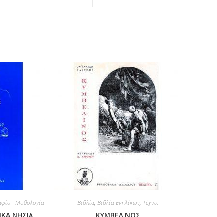
φία - Μυθολογία
Βιβλία
,
Βιβλία Ενηλίκων
,
Τέχνες
ΙΚΑ ΝΗΣΙΑ
ΚΥΜΒΕΛΙΝΟΣ