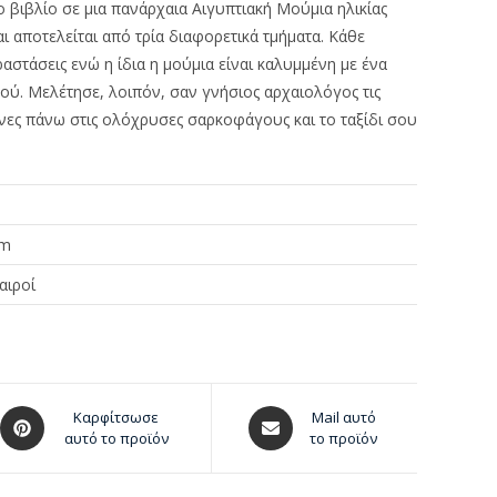
 βιβλίο σε μια πανάρχαια Αιγυπτιακή Μούμια ηλικίας
ι αποτελείται από τρία διαφορετικά τμήματα. Κάθε
αστάσεις ενώ η ίδια η μούμια είναι καλυμμένη με ένα
ύ. Μελέτησε, λοιπόν, σαν γνήσιος αρχαιολόγος τις
ένες πάνω στις ολόχρυσες σαρκοφάγους και το ταξίδι σου
cm
αιροί
Καρφίτσωσε
Mail αυτό
αυτό το προϊόν
το προϊόν