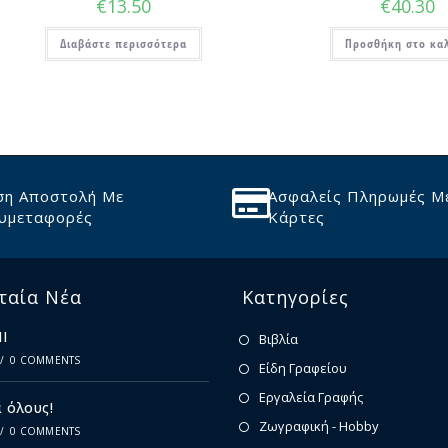
€
13.50
€
40.30
Διαβάστε περισσότερα
Προσθήκη στο κα
ση Αποστολή Με
Ασφαλείς Πληρωμές Μ
υμεταφορές
Κάρτες
ταία Νέα
Κατηγορίες
Ι
Βιβλία
/
0 COMMENTS
Είδη Γραφείου
Εργαλεία Γραφής
 όλους!
Ζωγραφική - Hobby
/
0 COMMENTS