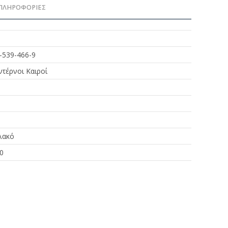
ΠΛΗΡΟΦΟΡΊΕΣ
-539-466-9
τέρνοι Καιροί
λακό
0