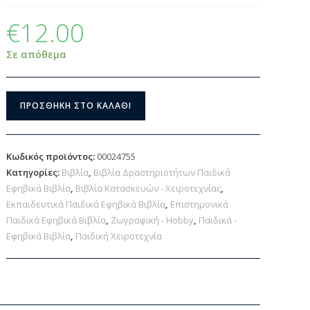
€
12.00
Σε απόθεμα
ΠΡΟΣΘΉΚΗ ΣΤΟ ΚΑΛΆΘΙ
Κωδικός προϊόντος:
00024755
Κατηγορίες:
Βιβλία
,
Βιβλία Δραστηριοτήτων Παιδικά
Εφηβικά Βιβλία
,
Βιβλία Κατασκευών - Χειροτεχνίας
,
Εκπαιδευτικά Παιδικά Εφηβικά Βιβλία
,
Επιστημονικά
Παιδικά Εφηβικά Βιβλία
,
Ζωγραφική - Hobby
,
Παιδικά -
Εφηβικά Βιβλία
,
Παιδική Χειροτεχνία