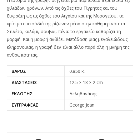
Η ιστορία της γραφής διηγείται μια παμπάλαια περιπέτεια έξι
χιλιάδων χρόνων. Από τις όχθες του Τίγρητος και του
Ευφράτη ως τις όχθες του Αιγαίου και της Μεσογείου, τα
κρίσιμα επεισόδιά της ρίζωναν μέσα στην καθημερινότητα.
Στιλέτο, καλάμι, σουβλί, πένα: το εργαλείο καθορίζει τη
μορφή. Και η μορφή ανθίζει. Μετάδοση μιας μεγαλειώδους
κληρονομιάς, η γραφή δεν είναι άλλο παρά όλη η μνήμη της
ανθρωπότητας.
ΒΆΡΟΣ
0.850 κ.
ΔΙΑΣΤΆΣΕΙΣ
12.5 × 18 × 2 cm
ΕΚΔΌΤΗΣ
Δεληθανάσης
ΣΥΓΓΡΑΦΈΑΣ
George Jean