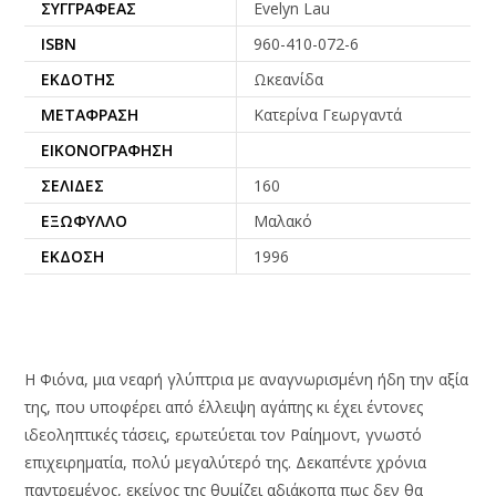
ΣΥΓΓΡΑΦΈΑΣ
Evelyn Lau
ISBN
960-410-072-6
ΕΚΔΌΤΗΣ
Ωκεανίδα
ΜΕΤΆΦΡΑΣΗ
Κατερίνα Γεωργαντά
ΕΙΚΟΝΟΓΡΆΦΗΣΗ
ΣΕΛΊΔΕΣ
160
ΕΞΏΦΥΛΛΟ
Μαλακό
ΈΚΔΟΣΗ
1996
Η Φιόνα, μια νεαρή γλύπτρια με αναγνωρισμένη ήδη την αξία
της, που υποφέρει από έλλειψη αγάπης κι έχει έντονες
ιδεοληπτικές τάσεις, ερωτεύεται τον Ραίημοντ, γνωστό
επιχειρηματία, πολύ μεγαλύτερό της. Δεκαπέντε χρόνια
παντρεμένος, εκείνος της θυμίζει αδιάκοπα πως δεν θα