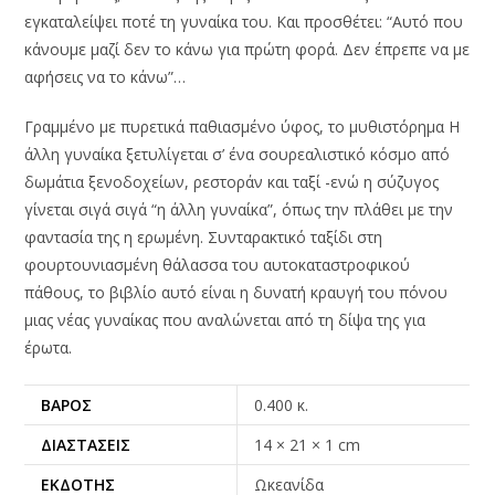
εγκαταλείψει ποτέ τη γυναίκα του. Και προσθέτει: “Αυτό που
κάνουμε μαζί δεν το κάνω για πρώτη φορά. Δεν έπρεπε να με
αφήσεις να το κάνω”…
Γραμμένο με πυρετικά παθιασμένο ύφος, το μυθιστόρημα Η
άλλη γυναίκα ξετυλίγεται σ’ ένα σουρεαλιστικό κόσμο από
δωμάτια ξενοδοχείων, ρεστοράν και ταξί -ενώ η σύζυγος
γίνεται σιγά σιγά “η άλλη γυναίκα”, όπως την πλάθει με την
φαντασία της η ερωμένη. Συνταρακτικό ταξίδι στη
φουρτουνιασμένη θάλασσα του αυτοκαταστροφικού
πάθους, το βιβλίο αυτό είναι η δυνατή κραυγή του πόνου
μιας νέας γυναίκας που αναλώνεται από τη δίψα της για
έρωτα.
ΒΆΡΟΣ
0.400 κ.
ΔΙΑΣΤΆΣΕΙΣ
14 × 21 × 1 cm
ΕΚΔΌΤΗΣ
Ωκεανίδα