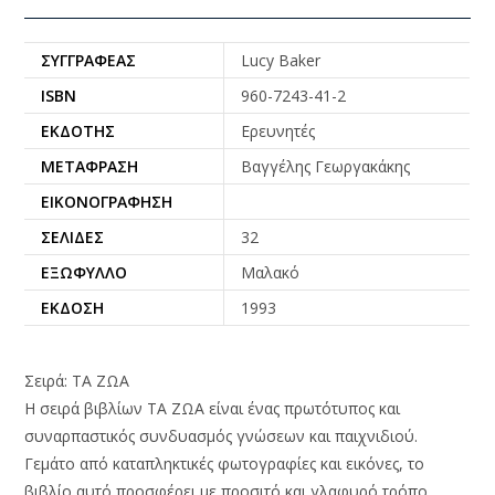
ΣΥΓΓΡΑΦΈΑΣ
Lucy Baker
ISBN
960-7243-41-2
ΕΚΔΌΤΗΣ
Ερευνητές
ΜΕΤΆΦΡΑΣΗ
Βαγγέλης Γεωργακάκης
ΕΙΚΟΝΟΓΡΆΦΗΣΗ
ΣΕΛΊΔΕΣ
32
ΕΞΏΦΥΛΛΟ
Μαλακό
ΈΚΔΟΣΗ
1993
Σειρά: ΤΑ ΖΩΑ
Η σειρά βιβλίων ΤΑ ΖΩΑ είναι ένας πρωτότυπος και
συναρπαστικός συνδυασμός γνώσεων και παιχνιδιού.
Γεμάτο από καταπληκτικές φωτογραφίες και εικόνες, το
βιβλίο αυτό προσφέρει με προσιτό και γλαφυρό τρόπο