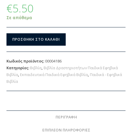
€
5.50
Σε απόθεμα
ΠΡΟΣΘΉΚΗ ΣΤΟ ΚΑΛΆΘΙ
Κωδικός προϊόντος:
00004186
Κατηγορίες:
Βιβλία
,
Βιβλία Δραστηριοτήτων Παιδικά Εφηβικά
Βιβλία
,
Εκπαιδευτικά Παιδικά Εφηβικά Βιβλία
,
Παιδικά - Εφηβικά
Βιβλία
ΠΕΡΙΓΡΑΦΉ
ΕΠΙΠΛΈΟΝ ΠΛΗΡΟΦΟΡΊΕΣ