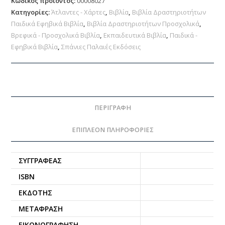
Κωδικός προϊόντος:
00008027
Κατηγορίες:
Άτλαντες - Χάρτες
,
Βιβλία
,
Βιβλία Δραστηριοτήτων
Παιδικά Εφηβικά Βιβλία
,
Βιβλία Δραστηριοτήτων Προσχολικά
,
Βρεφικά - Προσχολικά Βιβλία
,
Εκπαιδευτικά Βιβλία
,
Παιδικά -
Εφηβικά Βιβλία
,
Σπάνιες Παλαιές Εκδόσεις
ΠΕΡΙΓΡΑΦΉ
ΕΠΙΠΛΈΟΝ ΠΛΗΡΟΦΟΡΊΕΣ
ΣΥΓΓΡΑΦΈΑΣ
ISBN
ΕΚΔΌΤΗΣ
ΜΕΤΆΦΡΑΣΗ
ΕΙΚΟΝΟΓΡΆΦΗΣΗ