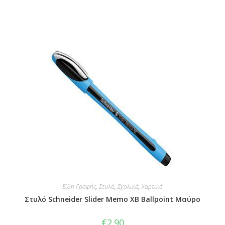
Είδη Γραφής
,
Στυλό
,
Σχολικά
,
Χαρτικά
Στυλό Schneider Slider Memo XB Ballpoint Μαύρο
€
2.90