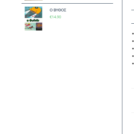
Ο ΒΥΘΟΣ
€
14.90