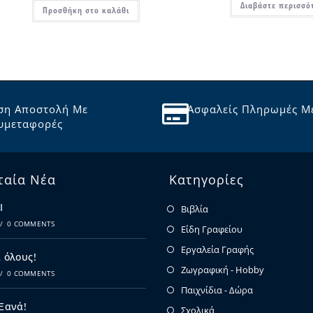
Διαβάστε περισσό
Προσθήκη στο καλάθι
ση Αποστολή Με
Ασφαλείς Πληρωμές Μ
υμεταφορές
ταία Νέα
Κατηγορίες
Ι
Βιβλία
/
0 COMMENTS
Είδη Γραφείου
Εργαλεία Γραφής
 όλους!
Ζωγραφική - Hobby
/
0 COMMENTS
Παιχνίδια - Δώρα
 Ξανά!
Σχολικά