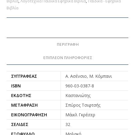
Βιβλία
,
Λογοτεχνία Παιδικά Εφηβικά Βιβλία
,
Παιδικά - Εφηβικά
Βιβλία
ΠΕΡΙΓΡΑΦΉ
ΕΠΙΠΛΈΟΝ ΠΛΗΡΟΦΟΡΊΕΣ
ΣΥΓΓΡΑΦΈΑΣ
Α. Ασένσιο, Μ. Κόμπανι
ISBN
960-03-0387-8
ΕΚΔΌΤΗΣ
Καστανιώτης
ΜΕΤΆΦΡΑΣΗ
Σπύρος Τσιφτσής
ΕΙΚΟΝΟΓΡΆΦΗΣΗ
Μάικλ Γκρέιτερ
ΣΕΛΊΔΕΣ
32
ΕΞΏΦΥΛΛΟ
Μαλακό