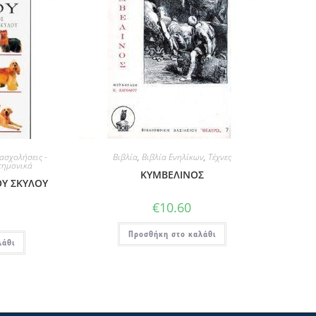
ασχολήσεις -
Βιβλία
,
Βιβλία Ενηλίκων
,
Τέχνες
τημονικά
ΚΥΜΒΕΛΙΝΟΣ
ΟΥ ΣΚΥΛΟΥ
€
10.60
Προσθήκη στο καλάθι
λάθι