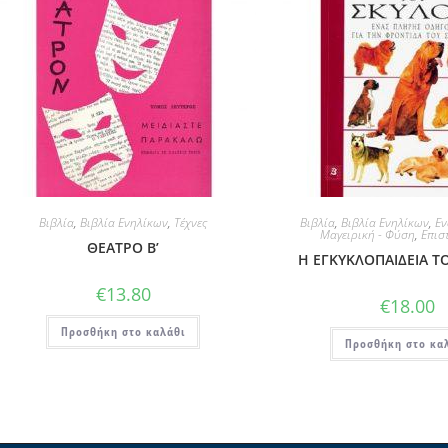
Βιβλία
,
Βιβλία Ενηλίκων
,
Τέχνες
Βιβλία
,
Βιβλία Ενηλίκων
,
Εν
Μαγειρική - Φύση
,
Επισ
ΘΕΑΤΡΟ Β’
Η ΕΓΚΥΚΛΟΠΑΙΔΕΙΑ Τ
€
13.80
€
18.00
Προσθήκη στο καλάθι
Προσθήκη στο κα