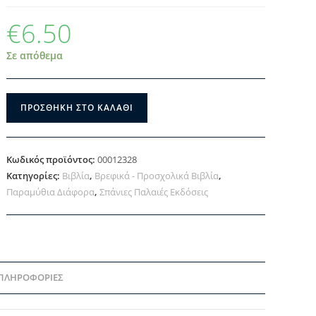
€
6.50
Σε απόθεμα
ΠΡΟΣΘΉΚΗ ΣΤΟ ΚΑΛΆΘΙ
Κωδικός προϊόντος:
00012328
Κατηγορίες:
Βιβλία
,
Βρεφικά - Προσχολικά Βιβλία
,
Παραμύθια Διάφορα
,
Σπάνιες Παλαιές Εκδόσεις
 ΠΛΗΡΟΦΟΡΊΕΣ