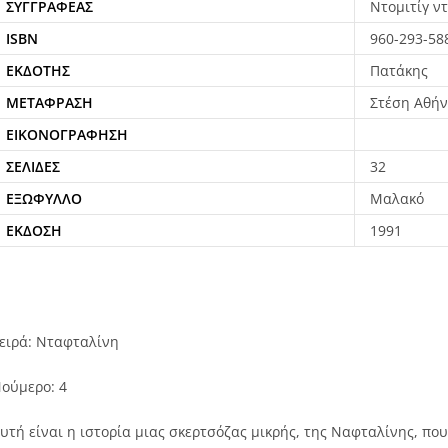
ΣΥΓΓΡΑΦΈΑΣ
Ντομιτίγ ν
ISBN
960-293-58
ΕΚΔΌΤΗΣ
Πατάκης
ΜΕΤΆΦΡΑΣΗ
Στέση Αθή
ΕΙΚΟΝΟΓΡΆΦΗΣΗ
ΣΕΛΊΔΕΣ
32
ΕΞΏΦΥΛΛΟ
Μαλακό
ΈΚΔΟΣΗ
1991
ειρά: Νταφταλίνη
ούμερο: 4
υτή είναι η ιστορία μιας σκερτσόζας μικρής, της Ναφταλίνης, που