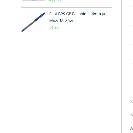
€
11.00
Pilot BPS-GP Ballpoint 1.6mm με
Μπλε Μελάνι
€
1.80
Σ
Ν
Α