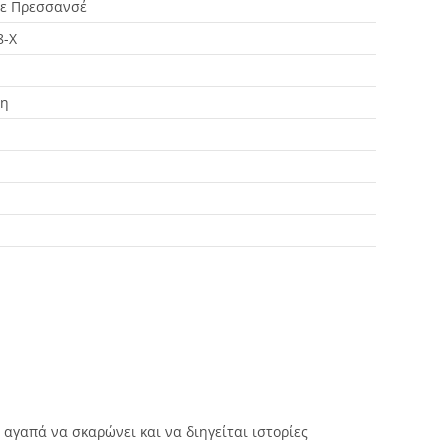
τε Πρεσσανσέ
8-Χ
νη
 αγαπά να σκαρώνει και να διηγείται ιστορίες