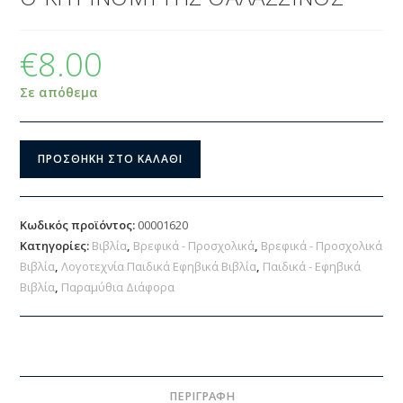
€
8.00
Σε απόθεμα
ΠΡΟΣΘΉΚΗ ΣΤΟ ΚΑΛΆΘΙ
Κωδικός προϊόντος:
00001620
Κατηγορίες:
Βιβλία
,
Βρεφικά - Προσχολικά
,
Βρεφικά - Προσχολικά
Βιβλία
,
Λογοτεχνία Παιδικά Εφηβικά Βιβλία
,
Παιδικά - Εφηβικά
Βιβλία
,
Παραμύθια Διάφορα
ΠΕΡΙΓΡΑΦΉ