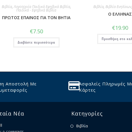
Βιβλία
,
Λογοτεχνία Παιδικά Εφηβικά Βιβλία
,
Βιβλία
,
Βιβλία Ενηλίκων
Παιδικά - Εφηβικά Βιβλία
Ο ΕΛΛΗΝΑΣ
ΠΡΩΤΟΣ ΕΠΑΙΝΟΣ ΓΙΑ ΤΟΝ ΒΗΤΙΑ
€
19.90
€
7.50
Προσθήκη στο κα
Διαβάστε περισσότερα
ση Αποστολή Με
Ασφαλείς Πληρωμές Μ
υμεταφορές
Κάρτες
ταία Νέα
Κατηγορίες
Ι
Βιβλία