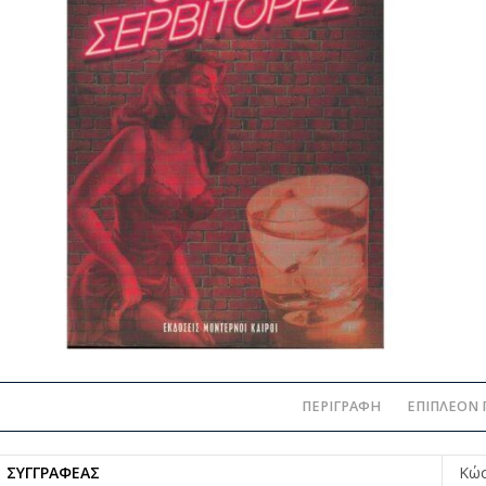
ΠΕΡΙΓΡΑΦΉ
ΕΠΙΠΛΈΟΝ 
ΣΥΓΓΡΑΦΈΑΣ
Κώσ