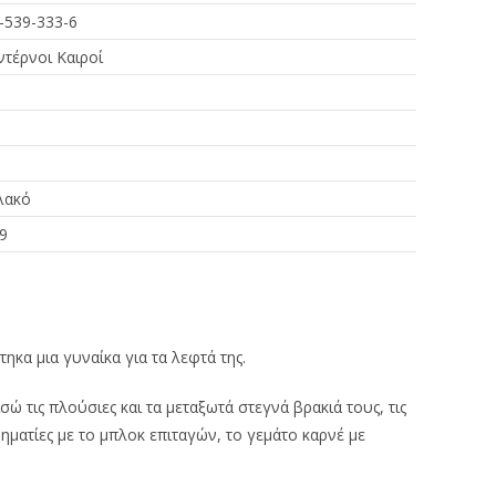
-539-333-6
τέρνοι Καιροί
λακό
9
κα μια γυναίκα για τα λεφτά της.
ώ τις πλούσιες και τα μεταξωτά στεγνά βρακιά τους, τις
ιρηματίες με το μπλοκ επιταγών, το γεμάτο καρνέ με