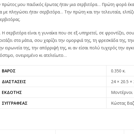
 πρώτος μου παιδικός έρωτας ήταν μια σερβιτόρα… Πρώτη φορά έκ
α με πληγώσει ήταν σερβιτόρα… Την πρώτη και την τελευταία, ελπίζω
ερβιτόρας.
 Η σερβιτόρα είναι η γυναίκα που σε εξ-υπηρετεί, σε φροντίζει, σου
οιτάζει στα μάτια, σου χαρίζει την ομορφιά της, τη φρεσκάδα της, την
ην ειρωνεία της, την απόρριψή της, κι αν είσαι πολύ τυχερός την αγκ
όστιμο, ονειρεμένο κι ατελείωτο…
ΒΆΡΟΣ
0.350 κ.
ΔΙΑΣΤΆΣΕΙΣ
24 × 20.5 ×
ΕΚΔΌΤΗΣ
Μοντέρνοι 
ΣΥΓΓΡΑΦΈΑΣ
Κώστας Βαζ