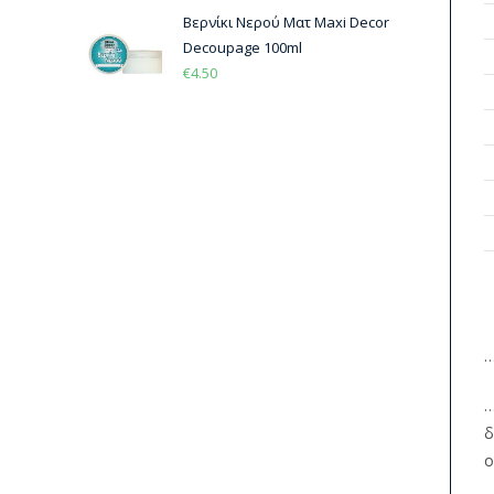
Βερνίκι Νερού Ματ Maxi Decor
Decoupage 100ml
€
4.50
…
…
δ
ο