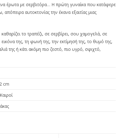
ανα έρωτα με σερβιτόρα… Η πρώτη γυναίκα που κατάφερε
, απόπειρα αυτοκτονίας την έκανα εξαιτίας μιας
 καθαρίζει το τραπέζι, σε σερβίρει, σου χαμογελά, σε
 εικόνα της, τη φωνή της, την εκτίμησή της, το θυμό της,
αλιά της ή κάτι ακόμη πιο ζεστό, πιο υγρό, σφιχτό,
 2 cm
Καιροί
άκας