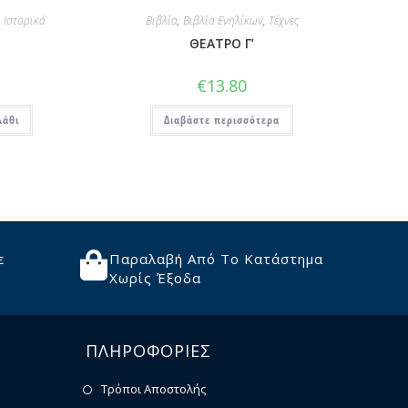
,
Ιστορικά
Βιβλία
,
Βιβλία Ενηλίκων
,
Τέχνες
ΘΕΑΤΡΟ Γ’
€
13.80
λάθι
Διαβάστε περισσότερα
ε
Παραλαβή Από Το Κατάστημα
Χωρίς Έξοδα
ΠΛΗΡΟΦΟΡΙΕΣ
Τρόποι Αποστολής