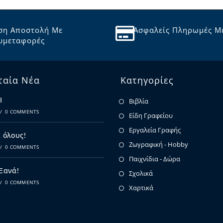
ση Αποστολή Με
Ασφαλείς Πληρωμές Μ
υμεταφορές
ταία Νέα
Κατηγορίες
Ι
Βιβλία
/
0 COMMENTS
Είδη Γραφείου
Εργαλεία Γραφής
 όλους!
Ζωγραφική - Hobby
/
0 COMMENTS
Παιχνίδια - Δώρα
 Ξανά!
Σχολικά
/
0 COMMENTS
Χαρτικά