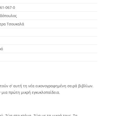
61-067-0
δόπουλος
τρα Τσουκαλά
ρό
στούν σ’ αυτή τη νέα εικονογραφημένη σειρά βιβλίων.
 μια πρώτη μικρή εγκυκλοπαίδεια.
ιού, Ζώα στο κτήμα, Ζώα με τα μικρά τους, Τα