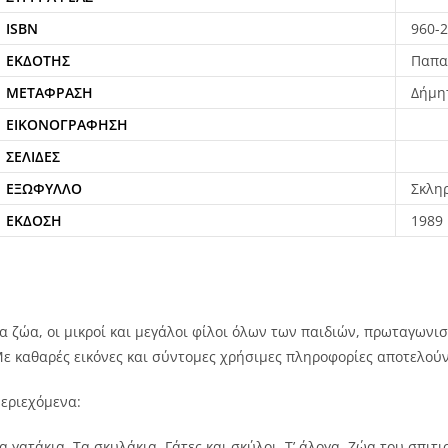
ISBN
960-2
ΕΚΔΌΤΗΣ
Παπα
ΜΕΤΆΦΡΑΣΗ
Δήμη
ΕΙΚΟΝΟΓΡΆΦΗΣΗ
ΣΕΛΊΔΕΣ
ΕΞΏΦΥΛΛΟ
Σκλη
ΈΚΔΟΣΗ
1989
α ζώα, οι μικροί και μεγάλοι φίλοι όλων των παιδιών, πρωταγωνι
ε καθαρές εικόνες και σύντομες χρήσιμες πληροφορίες αποτελούν
εριεχόμενα:
α γατάκια, Τα σκυλάκια, Γάτες και σκύλοι, Τ’ άλογα, Ζώα του σπιτ