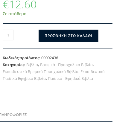
€
12.60
Σε απόθεμα
ΠΡΟΣΘΉΚΗ ΣΤΟ ΚΑΛΆΘΙ
Κωδικός προϊόντος:
00002436
Κατηγορίες:
Βιβλία
,
Βρεφικά - Προσχολικά Βιβλία
,
Εκπαιδευτικά Βρεφικά Προσχολικά Βιβλία
,
Εκπαιδευτικά
Παιδικά Εφηβικά Βιβλία
,
Παιδικά - Εφηβικά Βιβλία
 ΠΛΗΡΟΦΟΡΊΕΣ