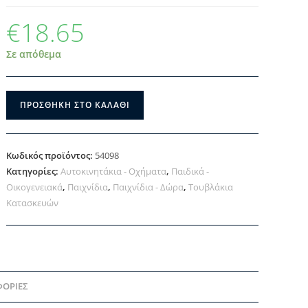
€
18.65
Σε απόθεμα
ΠΡΟΣΘΉΚΗ ΣΤΟ ΚΑΛΆΘΙ
Κωδικός προϊόντος:
54098
Κατηγορίες:
Αυτοκινητάκια - Οχήματα
,
Παιδικά -
Οικογενειακά
,
Παιχνίδια
,
Παιχνίδια - Δώρα
,
Τουβλάκια
Κατασκευών
ΦΟΡΊΕΣ