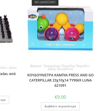
ΜΗ ΔΙΑΘΕΣΙΜΟ
Βρεφικά - Προσχολικά
,
Παιχνίδια
,
Παιχνίδια -
νίδια - Δώρα
Δώρα
,
Προσχολικά
Σκάκι από
ΚΟΥΔΟΥΝΙΣΤΡΑ ΚΑΜΠΙΑ PRESS AND GO
CATERPILLAR 23χ10χ14 TY9069 LUNA
621091
€
9.00
τερα
Διαβάστε περισσότερα