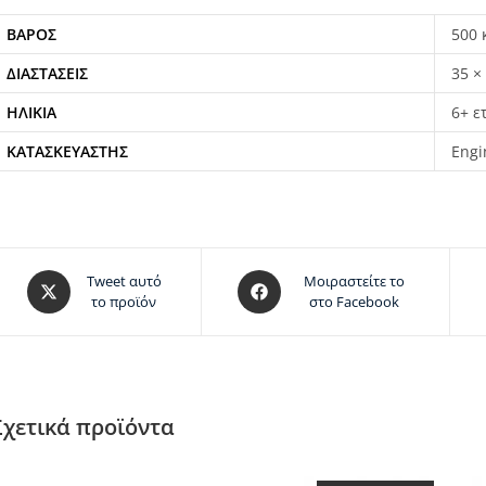
ΒΆΡΟΣ
500 
ΔΙΑΣΤΆΣΕΙΣ
35 ×
ΗΛΙΚΊΑ
6+ ε
ΚΑΤΑΣΚΕΥΑΣΤΉΣ
Engi
Tweet αυτό
Μοιραστείτε το
το προϊόν
στο Facebook
Σχετικά προϊόντα