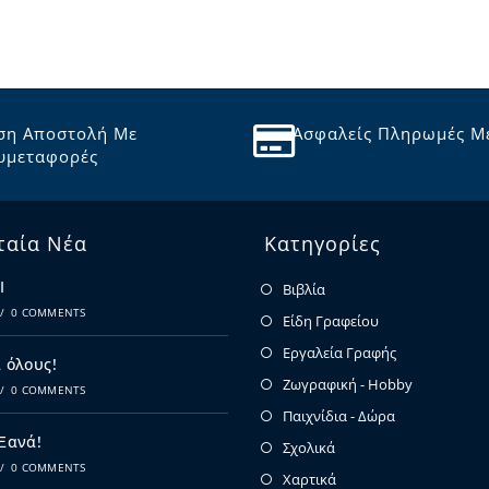
ση Αποστολή Με
Ασφαλείς Πληρωμές Μ
υμεταφορές
ταία Νέα
Κατηγορίες
Ι
Βιβλία
/
0 COMMENTS
Είδη Γραφείου
Εργαλεία Γραφής
 όλους!
Ζωγραφική - Hobby
/
0 COMMENTS
Παιχνίδια - Δώρα
 Ξανά!
Σχολικά
/
0 COMMENTS
Χαρτικά