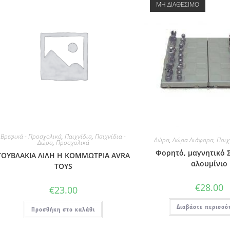
ΜΗ ΔΙΑΘΕΣΙΜΟ
Βρεφικά - Προσχολικά
,
Παιχνίδια
,
Παιχνίδια -
Δώρα
,
Δώρα Διάφορα
,
Παιχ
Δώρα
,
Προσχολικά
Φορητό, μαγνητικό 
ΤΟΥΒΛΑΚΙΑ ΛΙΛΗ Η ΚΟΜΜΩΤΡΙΑ AVRA
αλουμίνιο
TOYS
€
28.00
€
23.00
Διαβάστε περισσό
Προσθήκη στο καλάθι