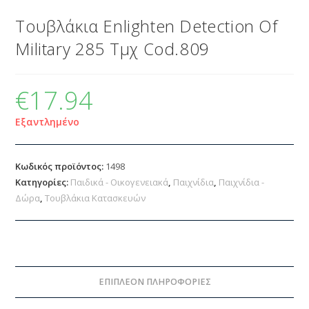
Τουβλάκια Enlighten Detection Of
Military 285 Τμχ Cod.809
€
17.94
Εξαντλημένο
Κωδικός προϊόντος:
1498
Κατηγορίες:
Παιδικά - Οικογενειακά
,
Παιχνίδια
,
Παιχνίδια -
Δώρα
,
Τουβλάκια Κατασκευών
ΕΠΙΠΛΈΟΝ ΠΛΗΡΟΦΟΡΊΕΣ