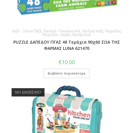
Παζλ - Ξύλινα Πάζλ
,
Παιδικά - Οικογενειακά
,
Παιδικά παζλ
,
Παιχνίδια
,
Παιχνίδια - Δώρα
,
Προσχολικά
PUZZLE ΔΑΠΕΔΟΥ ΓΙΓΑΣ 48 Τεμάχια 90χ60 ΖΩΑ ΤΗΣ
ΦΑΡΜΑΣ LUNA 621470
€
10.00
Διαβάστε περισσότερα
ΜΗ ΔΙΑΘΕΣΙΜΟ