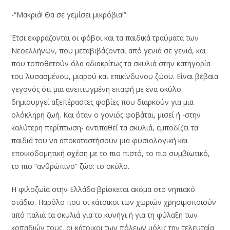
-“Μακριά! Θα σε γεμίσει μικρόβια!”
Έτσι εκφράζονται οι φόβοι και τα παιδικά τραύματα των
Νεοελλήνων, που μεταβιβάζονται από γενιά σε γενιά, και
που τοποθετούν όλα αδιακρίτως τα σκυλιά στην κατηγορία
του λυσασμένου, μιαρού και επικίνδυνου ζώου. Είναι βέβαια
γεγονός ότι μια ανεπτυγμένη επαφή με ένα σκύλο
δημιουργεί αξεπέραστες φοβίες που διαρκούν για μια
ολόκληρη ζωή. Και όταν ο γονιός φοβάται, μισεί ή -στην
καλύτερη περίπτωση- αντιπαθεί τα σκυλιά, εμποδίζει τα
παιδιά του να αποκαταστήσουν μια φυσιολογική και
εποικοδομητική σχέση με το πιο πιστό, το πιο συμβιωτικό,
το πιο “ανθρώπινο” ζώο: το σκύλο.
Η φιλοζωία στην Ελλάδα βρίσκεται ακόμα στο νηπιακό
στάδιο. Παρόλο που οι κάτοικοι των χωριών χρησιμοποιούν
από παλιά τα σκυλιά για το κυνήγι ή για τη φύλαξη των
κοπαδιών τους, οι κάτοικοι των πόλεων μόλις την τελευταία