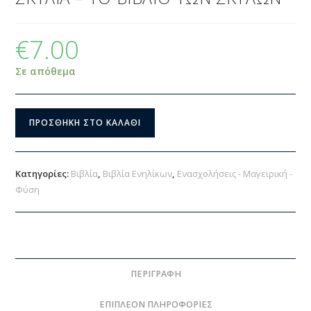
€
7.00
Σε απόθεμα
ΠΡΟΣΘΉΚΗ ΣΤΟ ΚΑΛΆΘΙ
Κατηγορίες:
Βιβλία
,
Βιβλία Ενηλίκων
,
Ενασχολήσεις - Μαγειρική -
Φύση
ΠΕΡΙΓΡΑΦΉ
ΕΠΙΠΛΈΟΝ ΠΛΗΡΟΦΟΡΊΕΣ