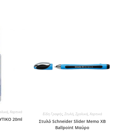
ολικά
,
Χαρτικά
Είδη Γραφής
,
Στυλό
,
Σχολικά
,
Χαρτικά
ΥΤΙΚΟ 20ml
Στυλό Schneider Slider Memo XB
Ballpoint Μαύρο