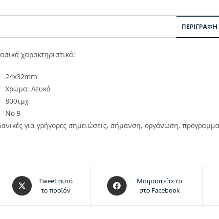
ΠΕΡΙΓΡΑΦΉ
ασικά χαρακτηριστικά:
24x32mm
Χρώμα: Λευκό
800τμχ
No 9
δανικές για γρήγορες σημειώσεις, σήμανση, οργάνωση, προγραμμα
Tweet αυτό
Μοιραστείτε το
το προϊόν
στο Facebook