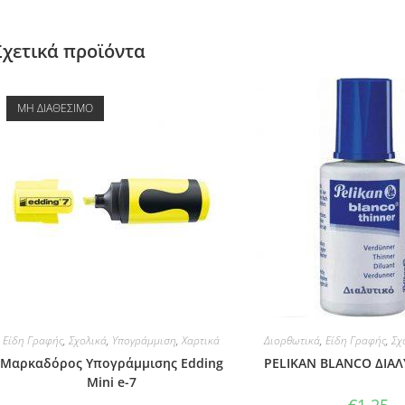
Σχετικά προϊόντα
ΜΗ ΔΙΑΘΕΣΙΜΟ
Είδη Γραφής
,
Σχολικά
,
Υπογράμμιση
,
Χαρτικά
Διορθωτικά
,
Είδη Γραφής
,
Σχ
Μαρκαδόρος Υπογράμμισης Edding
PELIKAN BLANCO ΔΙΑΛ
Mini e-7