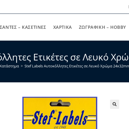
ΣΑΝΤΕΣ – ΚΑΣΕΤΙΝΕΣ
ΧΑΡΤΙΚΆ
ΖΩΓΡΑΦΙΚΉ – HOBBY
κόλλητες Ετικέτες σε Λευκό Χ
Κατάστημα
>
Stef Labels Αυτοκόλλητες Ετικέτες σε Λευκό Χρώμα 24x32m
🔍