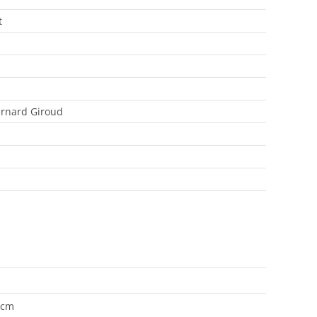
t
ernard Giroud
 cm