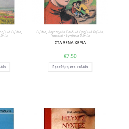
φηβικά Βιβλία
,
Βιβλία
,
Λογοτεχνία Παιδικά Εφηβικά Βιβλία
,
ιβλία
Παιδικά - Εφηβικά Βιβλία
ΣΤΑ ΞΕΝΑ ΧΕΡΙΑ
€
7.50
λάθι
Προσθήκη στο καλάθι