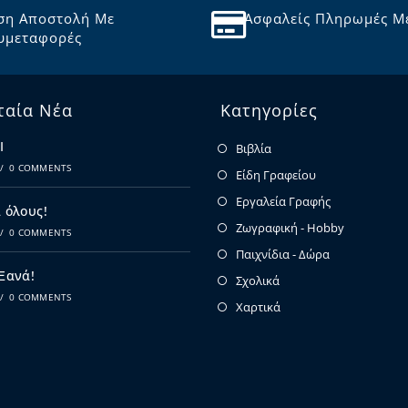
ση Αποστολή Με
Ασφαλείς Πληρωμές Μ
υμεταφορές
ταία Νέα
Κατηγορίες
Ι
Βιβλία
/
0 COMMENTS
Είδη Γραφείου
Εργαλεία Γραφής
 όλους!
Ζωγραφική - Hobby
/
0 COMMENTS
Παιχνίδια - Δώρα
 Ξανά!
Σχολικά
/
0 COMMENTS
Χαρτικά