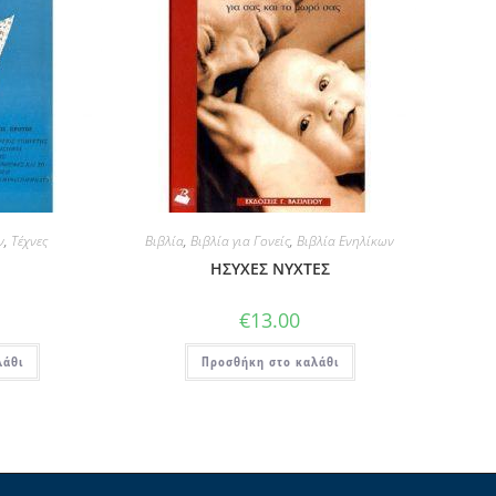
ν
,
Τέχνες
Βιβλία
,
Βιβλία για Γονείς
,
Βιβλία Ενηλίκων
ΗΣΥΧΕΣ ΝΥΧΤΕΣ
€
13.00
λάθι
Προσθήκη στο καλάθι