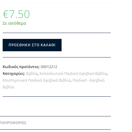
€
7.50
Σε απόθεμα
ΠΡΟΣΘΉΚΗ ΣΤΟ ΚΑΛΆΘΙ
Κωδικός προϊόντος:
00012212
Κατηγορίες:
Βιβλία
,
Εκπαιδευτικά Παιδικά Εφηβικά Βιβλία
,
Επιστημονικά Παιδικά Εφηβικά Βιβλία
,
Παιδικά - Εφηβικά
Βιβλία
 ΠΛΗΡΟΦΟΡΊΕΣ