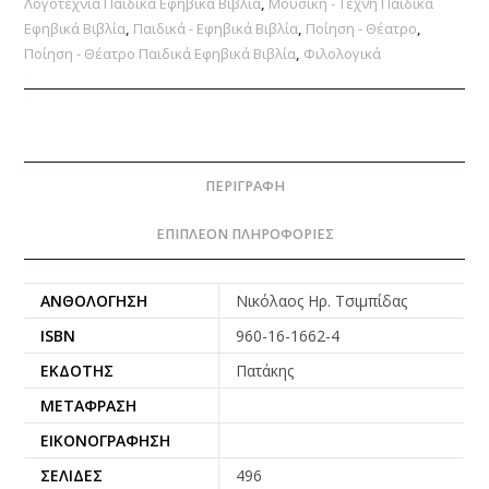
Λογοτεχνία Παιδικά Εφηβικά Βιβλία
,
Μουσική - Τέχνη Παιδικά
Εφηβικά Βιβλία
,
Παιδικά - Εφηβικά Βιβλία
,
Ποίηση - Θέατρο
,
Ποίηση - Θέατρο Παιδικά Εφηβικά Βιβλία
,
Φιλολογικά
ΠΕΡΙΓΡΑΦΉ
ΕΠΙΠΛΈΟΝ ΠΛΗΡΟΦΟΡΊΕΣ
ΑΝΘΟΛΌΓΗΣΗ
Νικόλαος Ηρ. Τσιμπίδας
ISBN
960-16-1662-4
ΕΚΔΌΤΗΣ
Πατάκης
ΜΕΤΆΦΡΑΣΗ
ΕΙΚΟΝΟΓΡΆΦΗΣΗ
ΣΕΛΊΔΕΣ
496